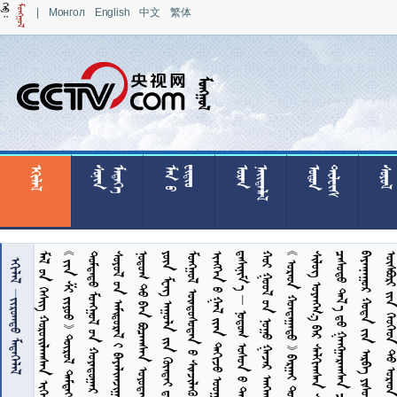
|
Монгол
English
中文
繁体

























































       
        
       


 