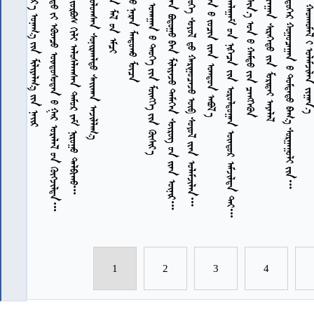
         
              
          
       
          
             
            
          
            
         
        
          
7
7
7
7
7
7
1
2
3
4