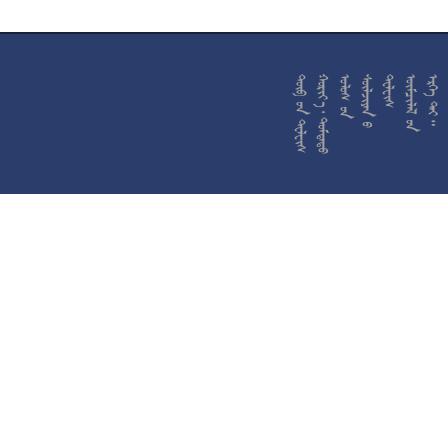










































































































