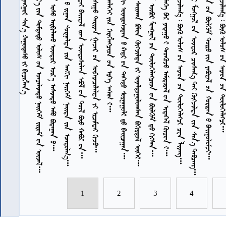
         
               
          
             
              
           
   3.15         
             
         
             
              
            
             
            
        
7
7
7
7
7
7
7
7
7
7
7
7
7
1
2
3
4