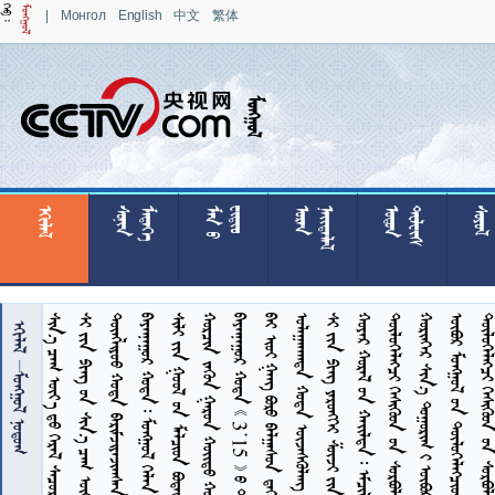
|
Монгол
English
中文
繁体



























































 