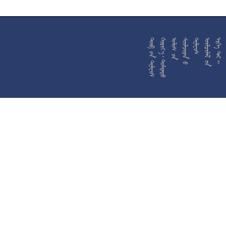










































































































