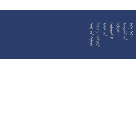










































































































