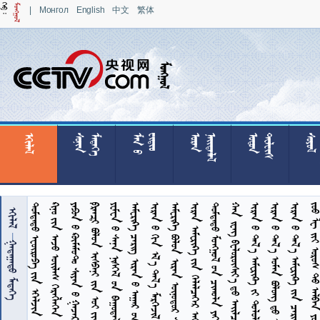
|
Монгол
English
中文
繁体

























































        
      
    


 