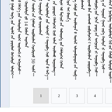
            
            
        14  
           30 
              
            
           
            
           
              
             
           
7
7
7
7
7
7
7
7
7
1
2
3
4