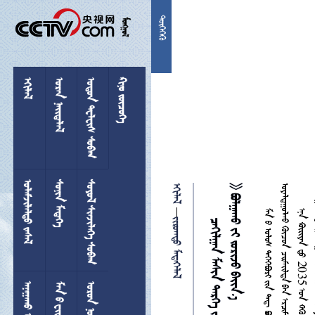


 
  
 
 
 
  






 
 
 