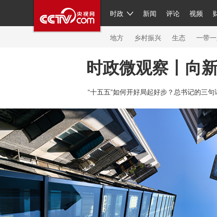
时政
新闻
评论
视频
人民领袖习近平
直播
繁体
片库
海外频道
栏目大全
联播+
iPanda
中国领
节目单
Engl
地方
乡村振兴
生态
一带一
时政微观察丨向
总台春晚
网络春晚
共产党员网
秧纪录
纪
“十五五”如何开好局起好步？总书记的三句
新闻
国内
国际
评论
经济
军事
科技
人民领袖习近平
联播+
热解读
天天学习
习
视频
小央视频
小央直播
直播中国
熊猫频
现场
前线
比划
快看
蓝海中国
新兵请入
体育
直播
竞猜
2026年世界杯
2026年冬奥
VIP会员
CCTV奥林匹克频道
生活体育大会
体