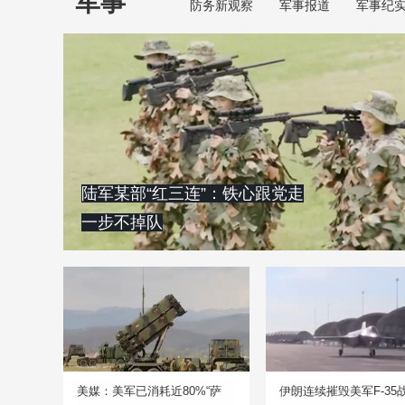
军事
防务新观察
军事报道
军事纪
陆军某部“红三连”：铁心跟党走
一步不掉队
美媒：美军已消耗近80%“萨
伊朗连续摧毁美军F-35