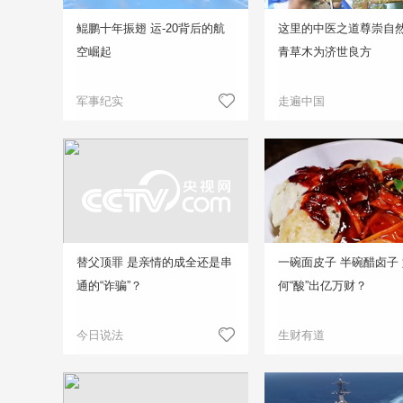
鲲鹏十年振翅 运-20背后的航
这里的中医之道尊崇自然
空崛起
青草木为济世良方
军事纪实
走遍中国
替父顶罪 是亲情的成全还是串
一碗面皮子 半碗醋卤子
通的“诈骗”？
何“酸”出亿万财？
今日说法
生财有道