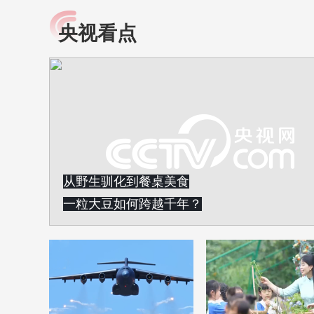
央视看点
小央视频
全民健康
央视网原创视频子品牌，
提高全民健康素养水
以更加贴近年轻人的视
助力“健康中国2030”
角，有趣、有料、有故事
略。央视网《全民健
的方式解读时代。
康》，向所有人分享
知识！
从野生驯化到餐桌美食
一粒大豆如何跨越千年？