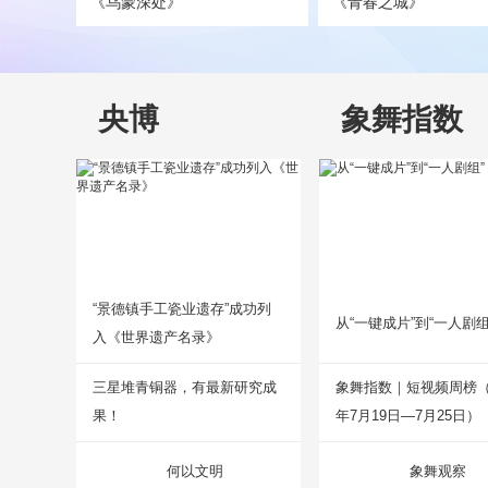
《乌蒙深处》
《青春之城》
央博
象舞指数
“景德镇手工瓷业遗存”成功列
从“一键成片”到“一人剧组
入《世界遗产名录》
三星堆青铜器，有最新研究成
象舞指数｜短视频周榜（2
果！
年7月19日—7月25日）
何以文明
象舞观察