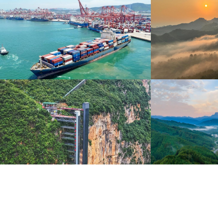
青岛港今年新辟16条国际航线
河北承德：金山
8月5日，“科伦坡”轮缓缓驶离山东港口青岛港前湾联
8月6日，河北承德，
合集装箱码头。
下，呈现出雄浑壮阔的