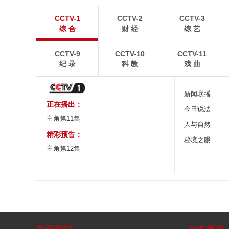
“空中校车”托举云端求学路
四川眉山：瓦屋
CCTV-1
CCTV-2
CCTV-3
二号悬崖电梯“扶摇梯”近日正式投运，将山乡学子单
瓦屋山雄浑平顶与峨眉
综 合
财 经
综 艺
程3个多小时的求学路缩减至30分钟。
熠生辉。
CCTV-9
CCTV-10
CCTV-11
纪 录
科 教
戏 曲
新闻联播
正在播出：
今日说法
主角第11集
人与自然
精彩预告：
秘境之眼
主角第12集