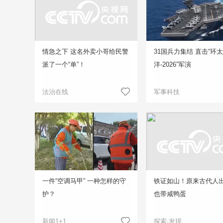
情急之下 这名外卖小哥给民警
31国兵力集结 直击“环
派了一个“单”！
洋-2026”军演
法治在线
军事科技
一件“空调马甲” 一种怎样的守
铁证如山！原来古代人
护？
也带咸鸭蛋
新闻1+1
探索·发现