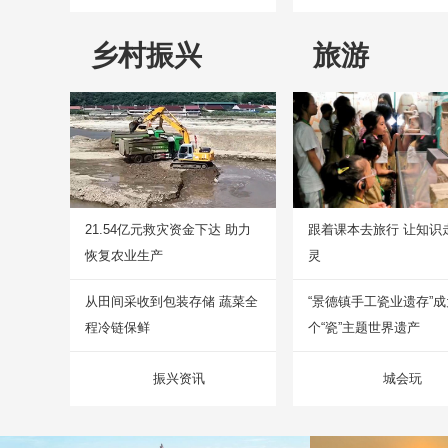
乡村振兴
旅游
21.54亿元救灾资金下达 助力
跟着课本去旅行 让知识
恢复农业生产
灵
从田间采收到包装存储 蔬菜全
“景德镇手工瓷业遗存”
程冷链保鲜
个“瓷”主题世界遗产
振兴资讯
城会玩