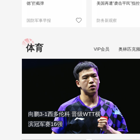
德”拦截弹
美国再遭“袭击平民”指控
国防军事早报
防务新观察
体育
VIP会员
奥林匹克
向鹏3-1西多伦科 晋级WTT横
滨冠军赛16强