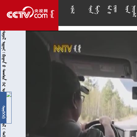

























             
