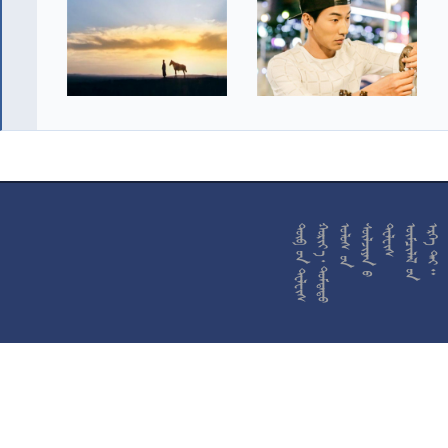










































































































