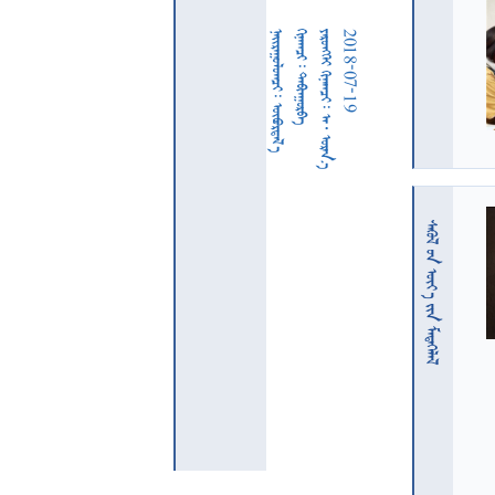
  
  
     
2018-07-19
  