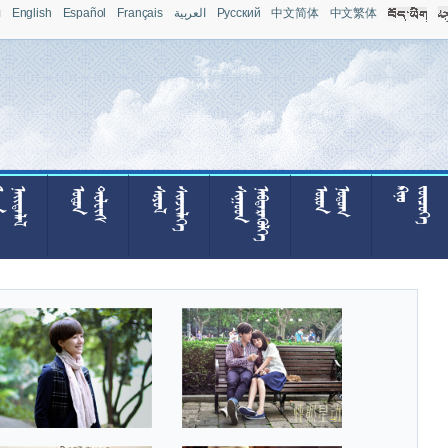
л
English
Español
Français
العربية
Pусский
中文简体
中文繁体







































































