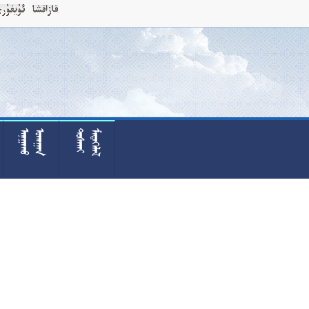



























