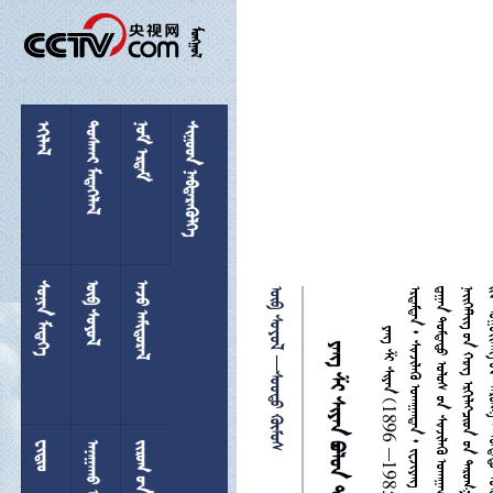

 
 
 
 
 
 
 

 

 
  