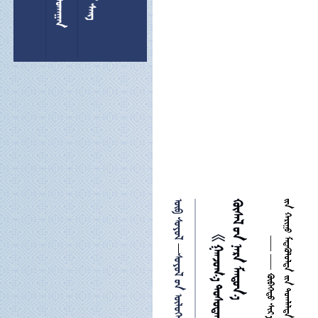
 



   

 