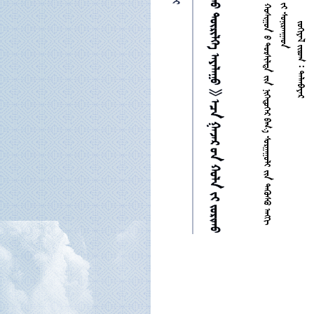



















































































































































































