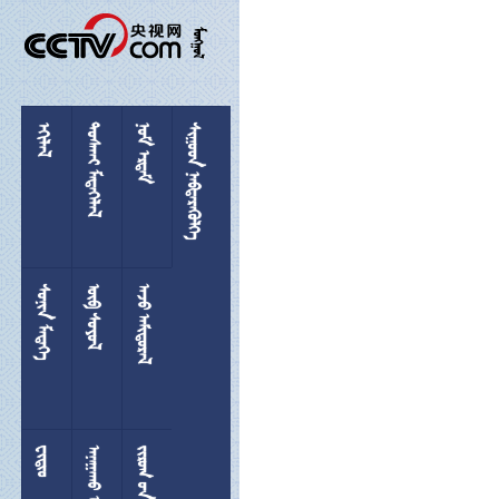

 
 
 
 
 
 

 
  