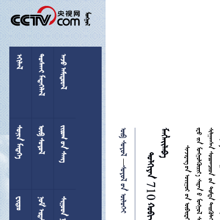

 
 
 
 
  
 



 

 