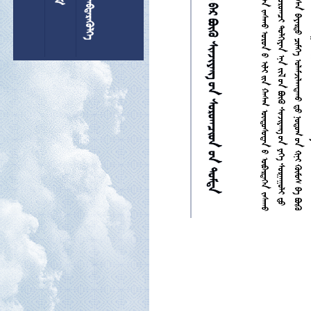





































































































































































































































































































































7
1
0












































 