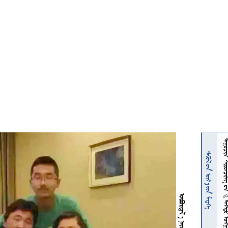
  