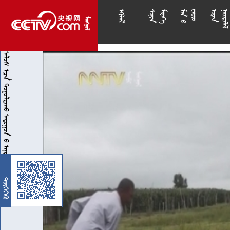

























        
