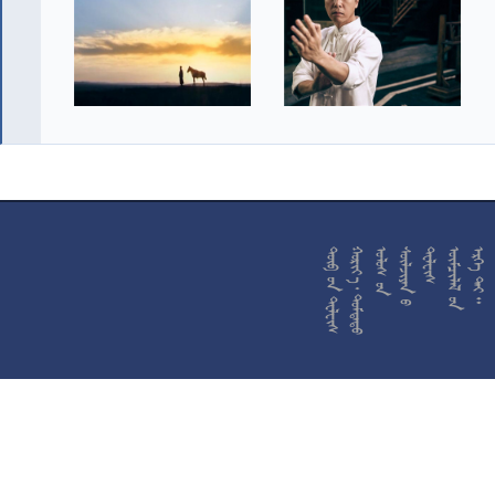










































































































