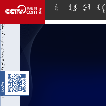

























           
