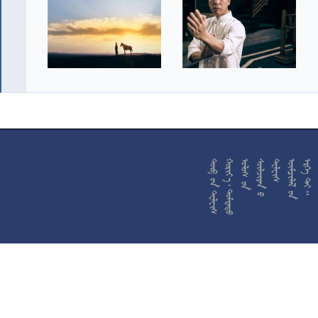










































































































