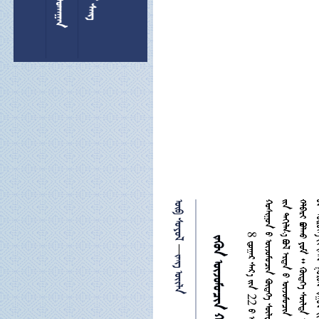
 

 