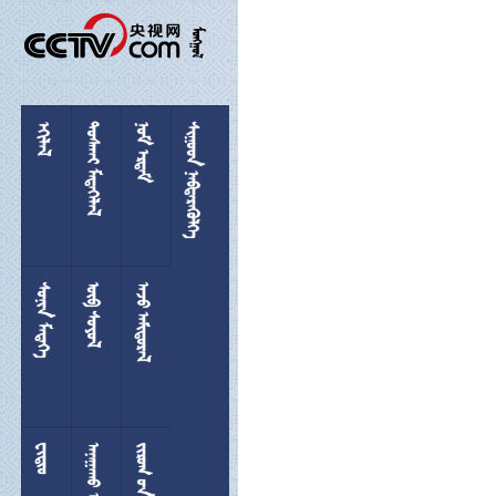

 
 
 
 
 
 

 
  