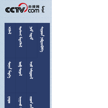

 
 
 
 
 
 

 
  