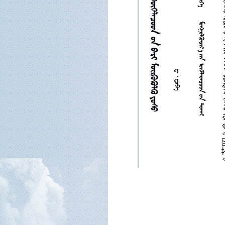
  
    
     