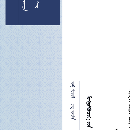
 

 