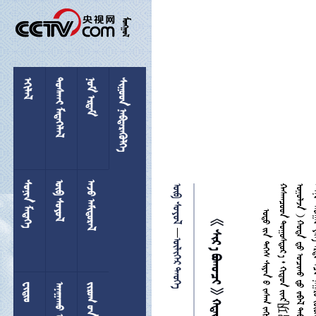

 
 
 
 
 
 
 
  

 

 
  