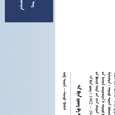
 

 