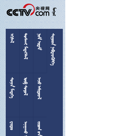

 
 
 
 
 
 

 
  